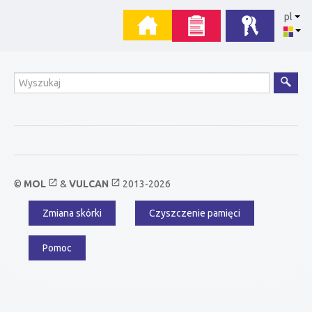
Przejdź
Menu
pl
do
zawartości
główne
Wyszukiwanie
open_in_new
open_in_new
©
MOL
&
VULCAN
2013-2026
Zmiana skórki
Czyszczenie pamięci
Menu
dodatkowe
Pomoc